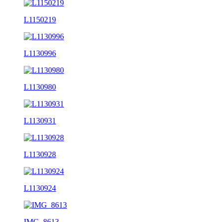
L1150219
L1130996
L1130980
L1130931
L1130928
L1130924
IMG_8613