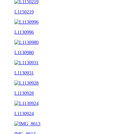
L1150219
L1130996
L1130980
L1130931
L1130928
L1130924
IMG_8613