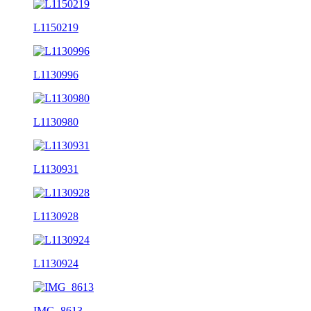
L1150219
L1130996
L1130980
L1130931
L1130928
L1130924
IMG_8613