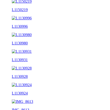
L1150219
L1130996
L1130980
L1130931
L1130928
L1130924
IMG_8613